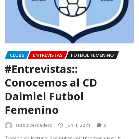
CLUBS
ENTREVISTAS
FUTBOL FEMENINO
#Entrevistas::
Conocemos al CD
Daimiel Futbol
Femenino
Futbolverdadero
Jun 4, 2021
0
Tiempo de lectura: 3 minutosHoy traemos un club