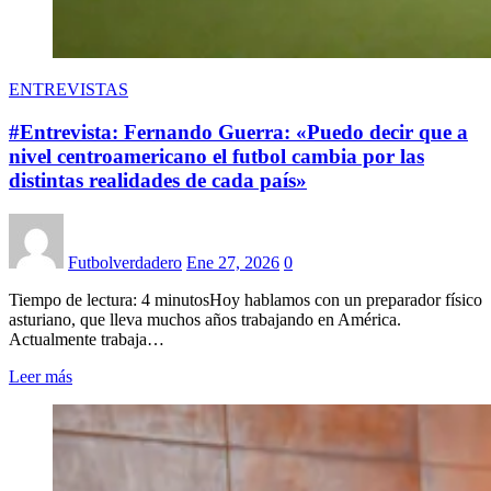
ENTREVISTAS
#Entrevista: Fernando Guerra: «Puedo decir que a
nivel centroamericano el futbol cambia por las
distintas realidades de cada país»
Futbolverdadero
Ene 27, 2026
0
Tiempo de lectura: 4 minutosHoy hablamos con un preparador físico
asturiano, que lleva muchos años trabajando en América.
Actualmente trabaja…
Leer más