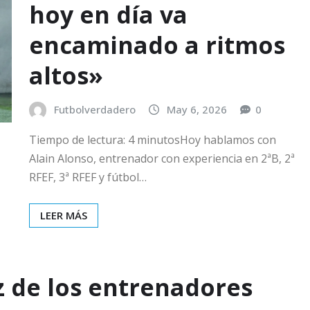
hoy en día va
encaminado a ritmos
altos»
Futbolverdadero
May 6, 2026
0
Tiempo de lectura: 4 minutosHoy hablamos con
Alain Alonso, entrenador con experiencia en 2ªB, 2ª
RFEF, 3ª RFEF y fútbol…
LEER MÁS
z de los entrenadores