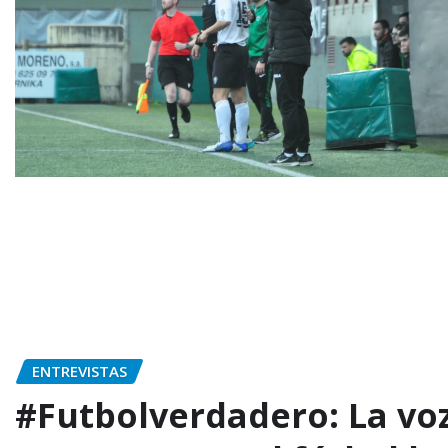
ENTREVISTAS
#Futbolverdadero: La vo