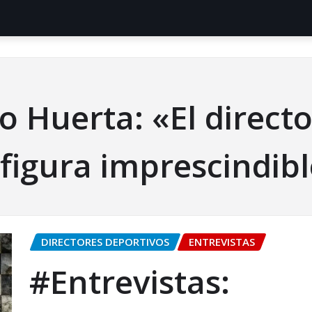
o Huerta: «El directo
figura imprescindibl
DIRECTORES DEPORTIVOS
ENTREVISTAS
#Entrevistas: