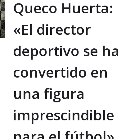
Queco Huerta:
«El director
deportivo se ha
convertido en
una figura
imprescindible
para el fútbol»