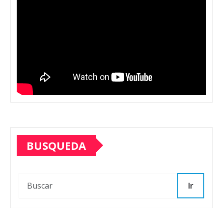
BUSQUEDA
Ir