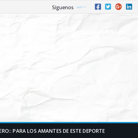
Síguenos
RO:: PARA LOS AMANTES DE ESTE DEPORTE