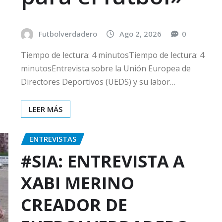
Futbolverdadero
Ago 2, 2026
0
Tiempo de lectura: 4 minutosTiempo de lectura: 4
minutosEntrevista sobre la Unión Europea de
Directores Deportivos (UEDS) y su labor…
LEER MÁS
ENTREVISTAS
#SIA: ENTREVISTA A
XABI MERINO
CREADOR DE