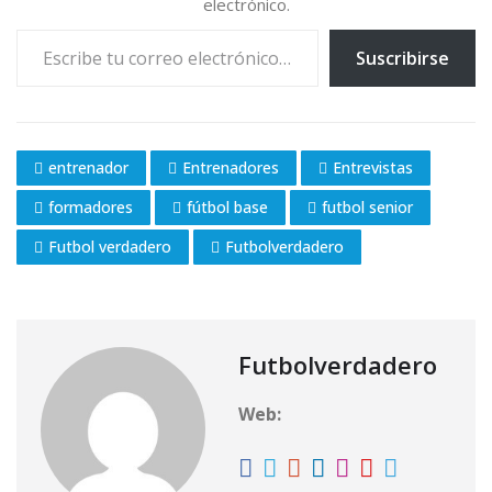
electrónico.
.
Escribe tu correo electrónico…
Suscribirse
entrenador
Entrenadores
Entrevistas
formadores
fútbol base
futbol senior
Futbol verdadero
Futbolverdadero
Futbolverdadero
Web: