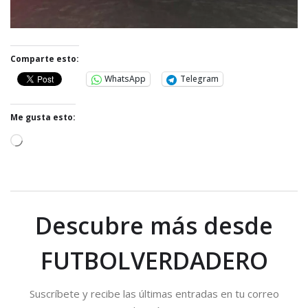
Comparte esto:
WhatsApp
Telegram
Me gusta esto:
C
a
r
g
a
Descubre más desde
n
d
FUTBOLVERDADERO
o
.
Suscríbete y recibe las últimas entradas en tu correo
.