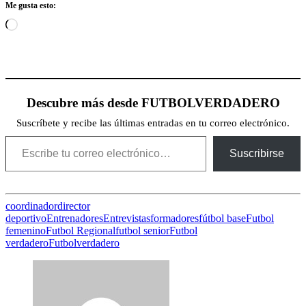
Me gusta esto:
Cargando...
Descubre más desde FUTBOLVERDADERO
Suscríbete y recibe las últimas entradas en tu correo electrónico.
Escribe tu correo electrónico…
Suscribirse
coordinador
director
deportivo
Entrenadores
Entrevistas
formadores
fútbol base
Futbol
femenino
Futbol Regional
futbol senior
Futbol
verdadero
Futbolverdadero