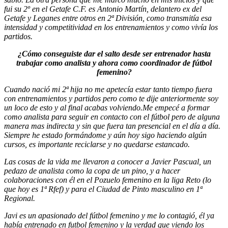
fui su 2º en el Getafe C.F. es Antonio Martín, delantero ex del
Getafe y Leganes entre otros en 2ª División, como transmitía esa
intensidad y competitividad en los entrenamientos y como vivía los
partidos.
¿Cómo conseguiste dar el salto desde ser entrenador hasta
trabajar como analista y ahora como coordinador de fútbol
femenino?
Cuando nació mi 2ª hija no me apetecía estar tanto tiempo fuera
con entrenamientos y partidos pero como te dije anteriormente soy
un loco de esto y al final acabas volviendo.Me empecé a formar
como analista para seguir en contacto con el fútbol pero de alguna
manera mas indirecta y sin que fuera tan presencial en el día a día.
Siempre he estado formándome y aún hoy sigo haciendo algún
cursos, es importante reciclarse y no quedarse estancado.
Las cosas de la vida me llevaron a conocer a Javier Pascual, un
pedazo de analista como la copa de un pino, y a hacer
colaboraciones con él en el Pozuelo femenino en la liga Reto (lo
que hoy es 1ª Rfef) y para el Ciudad de Pinto masculino en 1ª
Regional.
Javi es un apasionado del fútbol femenino y me lo contagió, él ya
había entrenado en futbol femenino y la verdad que viendo los