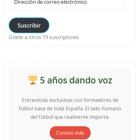
de
correo
electrónico
Suscribir
Únete a otros 19 suscriptores
5 años dando voz
Entrevistas exclusivas con formadores de
fútbol base de toda España. El lado humano
del fútbol que realmente importa.
Conoce más