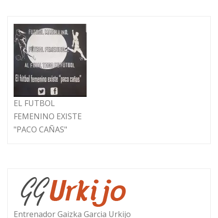
EL FUTBOL
FEMENINO EXISTE
"PACO CAÑAS"
Entrenador Gaizka Garcia Urkijo