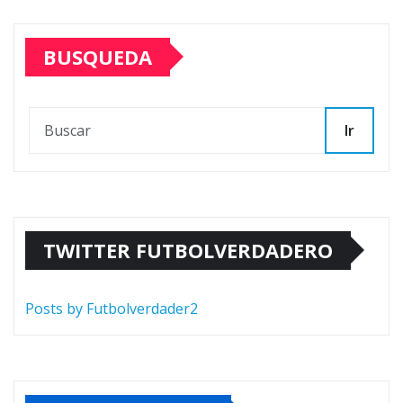
BUSQUEDA
Ir
TWITTER FUTBOLVERDADERO
Posts by Futbolverdader2