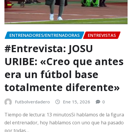
ENTRENADORES/ENTRENADORAS
ENTREVISTAS
#Entrevista: JOSU
URIBE: «Creo que antes
era un fútbol base
totalmente diferente»
Futbolverdadero
Ene 15, 2026
0
Tiempo de lectura: 13 minutosSi hablamos de la figura
del entrenador, hoy hablamos con uno que ha pasado
por todas…