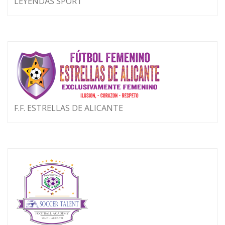
LEYENDAS SPORT
F.F. ESTRELLAS DE ALICANTE