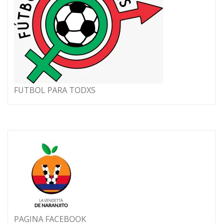
FUTBOL PARA TODXS
PAGINA FACEBOOK