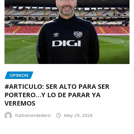
OPINION
#ARTICULO: SER ALTO PARA SER
PORTERO…Y LO DE PARAR YA
VEREMOS
Futbolverdadero
May 29, 2026