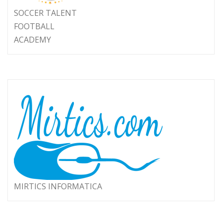
SOCCER TALENT
FOOTBALL
ACADEMY
MIRTICS INFORMATICA