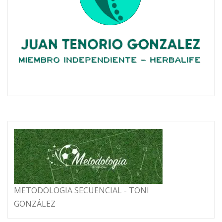
METODOLOGIA SECUENCIAL - TONI
GONZÁLEZ