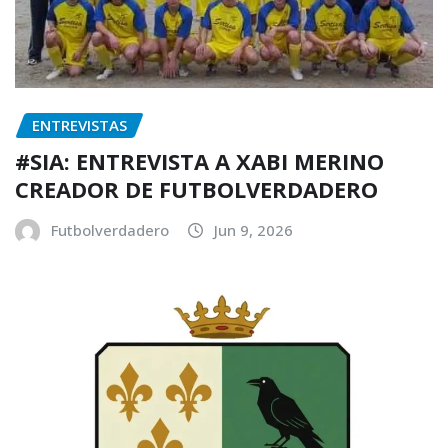
ENTREVISTAS
#SIA: ENTREVISTA A XABI MERINO
CREADOR DE FUTBOLVERDADERO
Futbolverdadero
Jun 9, 2026