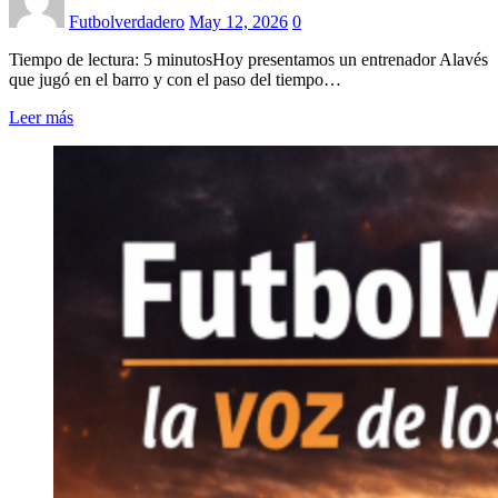
Futbolverdadero
May 12, 2026
0
Tiempo de lectura: 5 minutosHoy presentamos un entrenador Alavés
que jugó en el barro y con el paso del tiempo…
Leer más