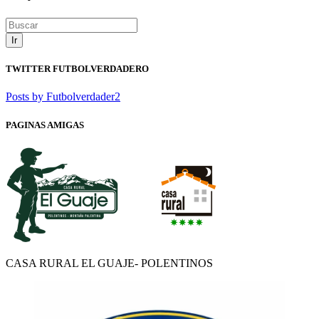
Ir
TWITTER FUTBOLVERDADERO
Posts by Futbolverdader2
PAGINAS AMIGAS
CASA RURAL EL GUAJE- POLENTINOS