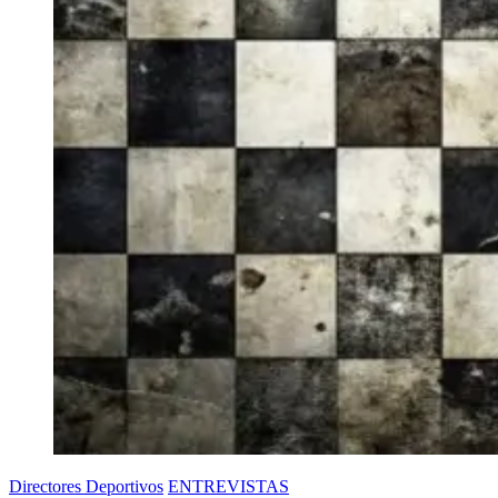
Directores Deportivos
ENTREVISTAS