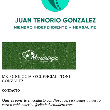
METODOLOGIA SECUENCIAL - TONI
GONZÁLEZ
CONTACTO
Quieres ponerte en contacto con Nosotros, escríbenos a nuestro
correo xabier.merino@elfutbolverdadero.com.