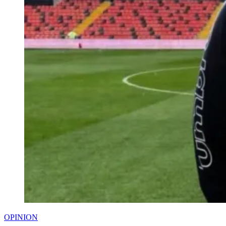
OPINION