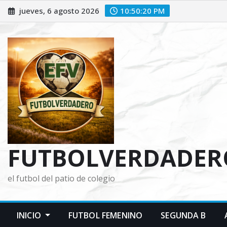
Saltar
jueves, 6 agosto 2026
10:50:21 PM
al
contenido
FUTBOLVERDADER
el futbol del patio de colegio
INICIO
FUTBOL FEMENINO
SEGUNDA B