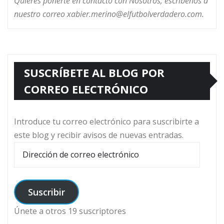
Quieres ponerte en contacto con Nosotros, escríbenos a
nuestro correo xabier.merino@elfutbolverdadero.com.
SUSCRÍBETE AL BLOG POR
CORREO ELECTRÓNICO
Introduce tu correo electrónico para suscribirte a
este blog y recibir avisos de nuevas entradas.
Dirección
de
correo
electrónico
Suscribir
Únete a otros 19 suscriptores