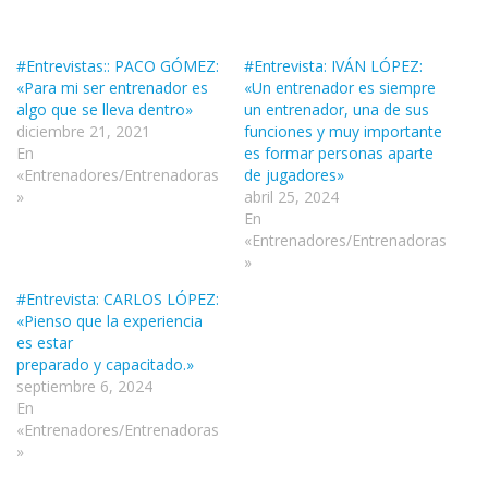
a
r
g
#Entrevistas:: PACO GÓMEZ:
#Entrevista: IVÁN LÓPEZ:
«Para mi ser entrenador es
«Un entrenador es siempre
a
algo que se lleva dentro»
un entrenador, una de sus
n
diciembre 21, 2021
funciones y muy importante
d
En
es formar personas aparte
«Entrenadores/Entrenadoras
de jugadores»
o
»
abril 25, 2024
.
En
.
«Entrenadores/Entrenadoras
»
.
#Entrevista: CARLOS LÓPEZ:
«Pienso que la experiencia
es estar
preparado y capacitado.»
septiembre 6, 2024
En
«Entrenadores/Entrenadoras
»