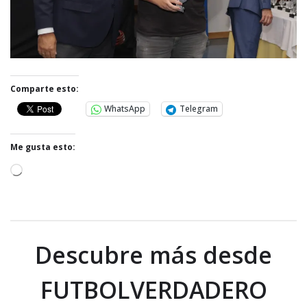
Comparte esto:
WhatsApp
Telegram
Me gusta esto:
C
a
r
g
a
Descubre más desde
n
d
FUTBOLVERDADERO
o