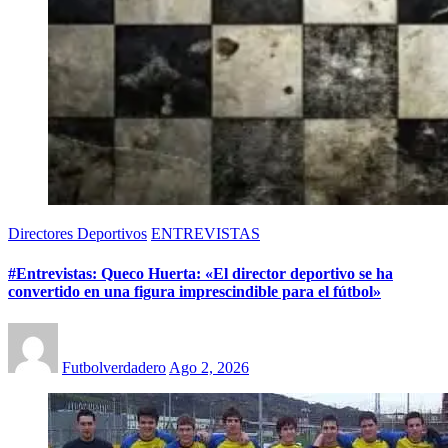
Directores Deportivos
ENTREVISTAS
#Entrevistas: Queco Huerta: «El director deportivo se ha
convertido en una figura imprescindible para el fútbol»
Futbolverdadero
Ago 2, 2026