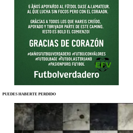
PUEDES HABERTE PERDIDO