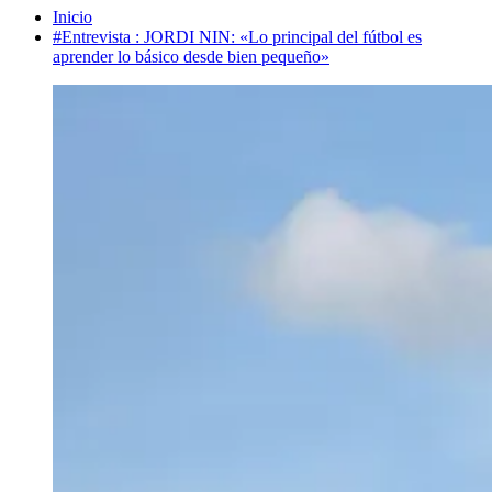
Inicio
#Entrevista : JORDI NIN: «Lo principal del fútbol es
aprender lo básico desde bien pequeño»