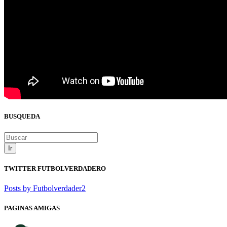
BUSQUEDA
Ir
TWITTER FUTBOLVERDADERO
Posts by Futbolverdader2
PAGINAS AMIGAS