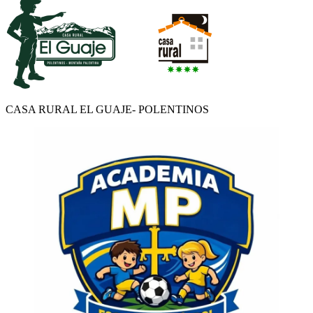
CASA RURAL EL GUAJE- POLENTINOS