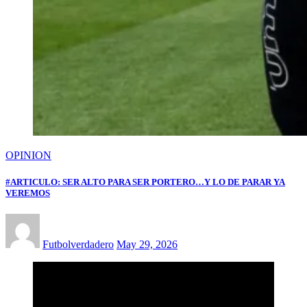
OPINION
#ARTICULO: SER ALTO PARA SER PORTERO…Y LO DE PARAR YA
VEREMOS
Futbolverdadero
May 29, 2026