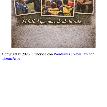
Copyright © 2026 | Funciona con
WordPress
|
NewsExo
por
ThemeArile