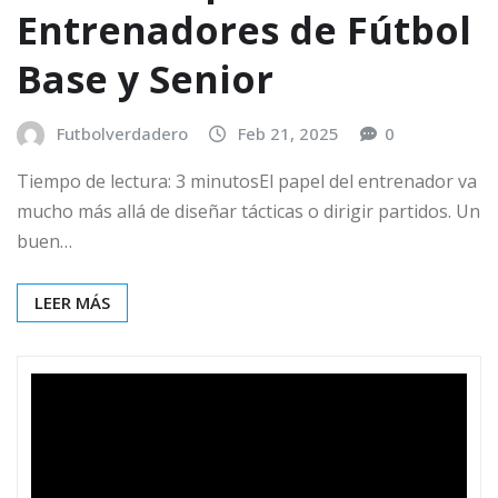
Entrenadores de Fútbol
Base y Senior
Futbolverdadero
Feb 21, 2025
0
Tiempo de lectura: 3 minutosEl papel del entrenador va
mucho más allá de diseñar tácticas o dirigir partidos. Un
buen…
LEER MÁS