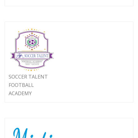
SOCCER TALENT
FOOTBALL
ACADEMY