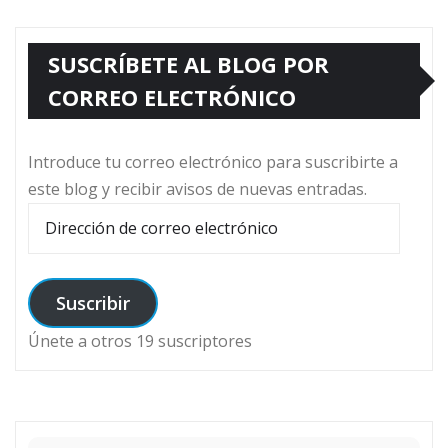
SUSCRÍBETE AL BLOG POR
CORREO ELECTRÓNICO
Introduce tu correo electrónico para suscribirte a
este blog y recibir avisos de nuevas entradas.
Dirección
de
correo
electrónico
Suscribir
Únete a otros 19 suscriptores