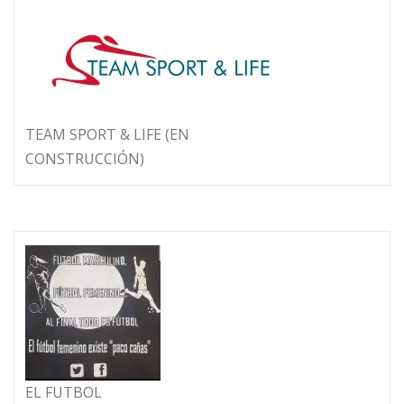
TEAM SPORT & LIFE (EN
CONSTRUCCIÓN)
EL FUTBOL