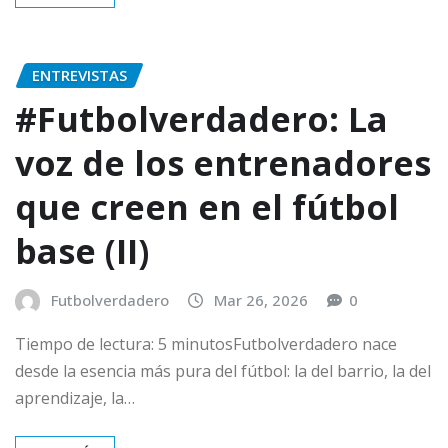
ENTREVISTAS
#Futbolverdadero: La
voz de los entrenadores
que creen en el fútbol
base (II)
Futbolverdadero
Mar 26, 2026
0
Tiempo de lectura: 5 minutosFutbolverdadero nace
desde la esencia más pura del fútbol: la del barrio, la del
aprendizaje, la…