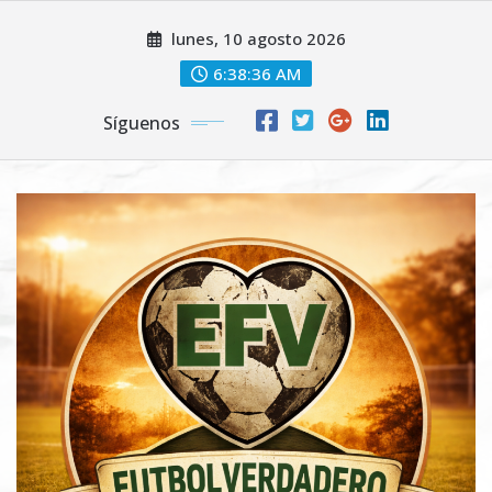
Saltar
lunes, 10 agosto 2026
al
contenido
6:38:38 AM
Síguenos