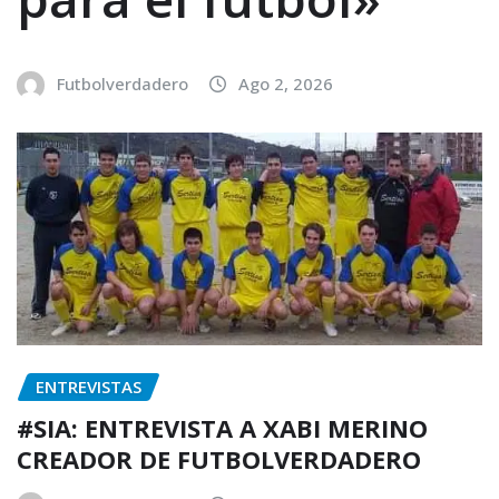
Futbolverdadero
Ago 2, 2026
ENTREVISTAS
#SIA: ENTREVISTA A XABI MERINO
CREADOR DE FUTBOLVERDADERO