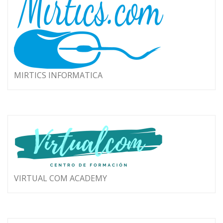
MIRTICS INFORMATICA
VIRTUAL COM ACADEMY