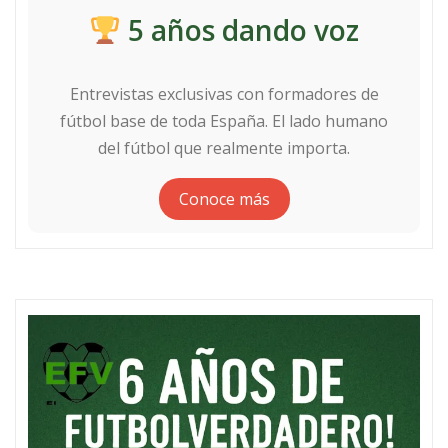
5 años dando voz
Entrevistas exclusivas con formadores de
fútbol base de toda España. El lado humano
del fútbol que realmente importa.
Conoce más