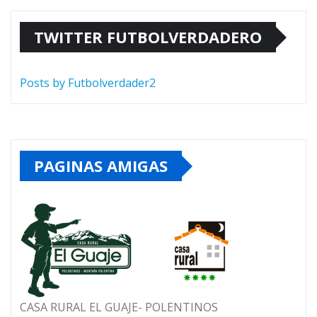
TWITTER FUTBOLVERDADERO
Posts by Futbolverdader2
PAGINAS AMIGAS
CASA RURAL EL GUAJE- POLENTINOS