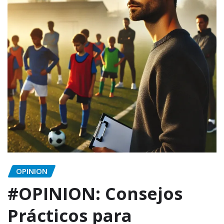
OPINION
#OPINION: Consejos
Prácticos para