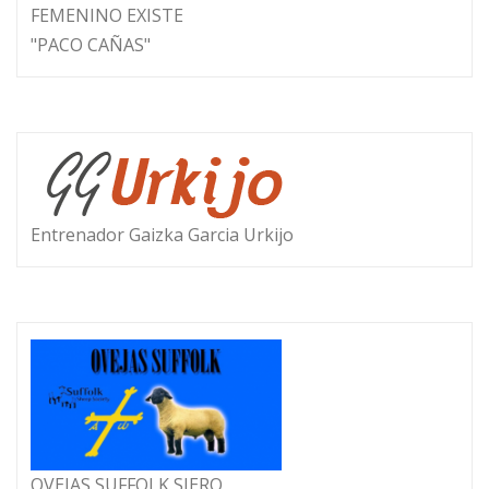
FEMENINO EXISTE
"PACO CAÑAS"
Entrenador Gaizka Garcia Urkijo
OVEJAS SUFFOLK SIERO