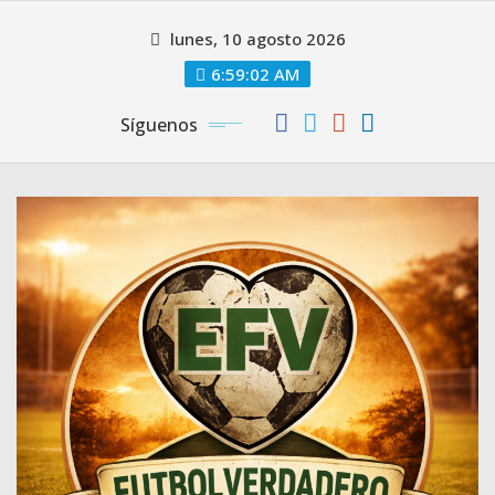
Saltar
lunes, 10 agosto 2026
al
contenido
6:59:04 AM
Síguenos