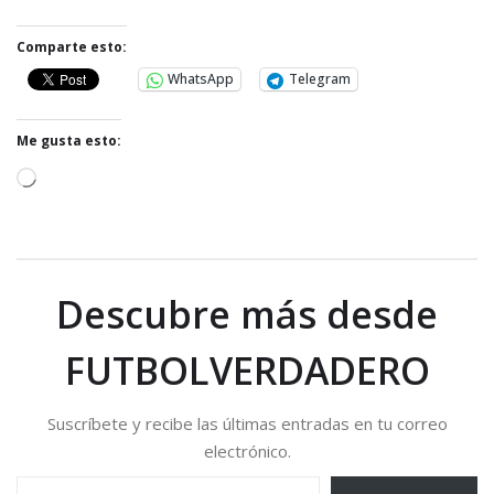
Comparte esto:
WhatsApp
Telegram
Me gusta esto:
C
a
r
g
a
Descubre más desde
n
d
FUTBOLVERDADERO
o
.
Suscríbete y recibe las últimas entradas en tu correo
.
electrónico.
.
Escribe tu correo electrónico…