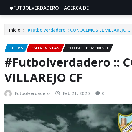
#FUTBOLVERDADERO :: ACERCA DE
Inicio
#Futbolverdadero :: CONOCEMOS EL VILLAREJO C
CLUBS
ENTREVISTAS
FUTBOL FEMENINO
#Futbolverdadero ::
VILLAREJO CF
Futbolverdadero
Feb 21, 2020
0