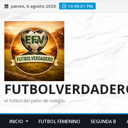
Saltar
jueves, 6 agosto 2026
10:49:03 PM
al
contenido
FUTBOLVERDADER
el futbol del patio de colegio
INICIO
FUTBOL FEMENINO
SEGUNDA B