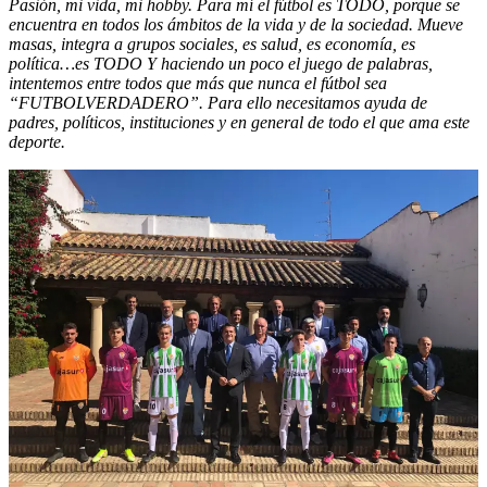
Pasión, mi vida, mi hobby. Para mí el fútbol es TODO, porque se
encuentra en todos los ámbitos de la vida y de la sociedad. Mueve
masas, integra a grupos sociales, es salud, es economía, es
política…es TODO Y haciendo un poco el juego de palabras,
intentemos entre todos que más que nunca el fútbol sea
“FUTBOLVERDADERO”. Para ello necesitamos ayuda de
padres, políticos, instituciones y en general de todo el que ama este
deporte.