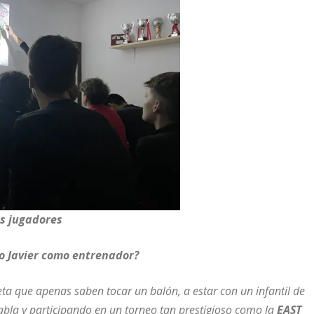
us jugadores
o Javier como entrenador?
a que apenas saben tocar un balón, a estar con un infantil de
tabla y participando en un torneo tan prestigioso como la
EAST