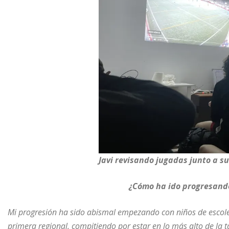
Javi revisando jugadas junto a s
¿Cómo ha ido progresand
Mi progresión ha sido abismal empezando con niños de escolet
primera regional, compitiendo por estar en lo más alto de la 