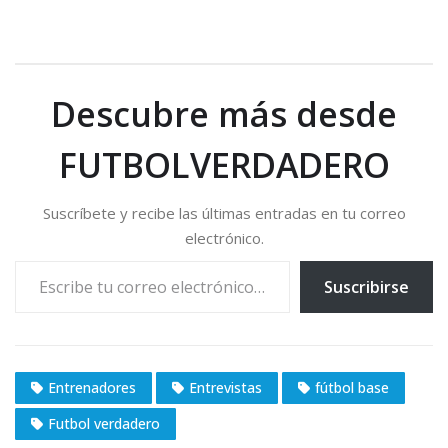
a
r
g
a
Descubre más desde
n
d
FUTBOLVERDADERO
o
.
Suscríbete y recibe las últimas entradas en tu correo
.
electrónico.
.
Escribe tu correo electrónico…
Suscribirse
Entrenadores
Entrevistas
fútbol base
Futbol verdadero