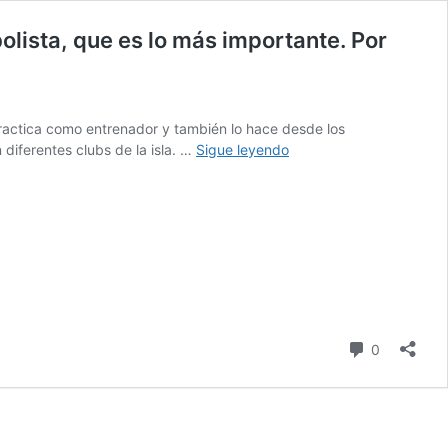
olista, que es lo más importante. Por
ractica como entrenador y también lo hace desde los
#Entrevistas::
 diferentes clubs de la isla. …
Sigue leyendo
MIKI
DUQUE:
«Lo
que
nosotros
hacemos
es
construir
la
comentari
0
base
del
futbolista,
que
es