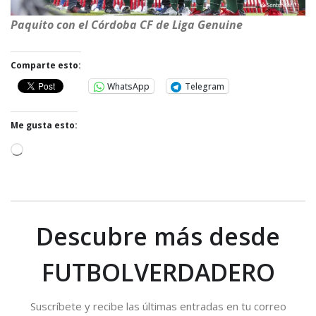
Paquito con el Córdoba CF de Liga Genuine
Comparte esto:
WhatsApp
Telegram
Me gusta esto:
C
a
r
g
a
Descubre más desde
n
d
FUTBOLVERDADERO
o
.
Suscríbete y recibe las últimas entradas en tu correo