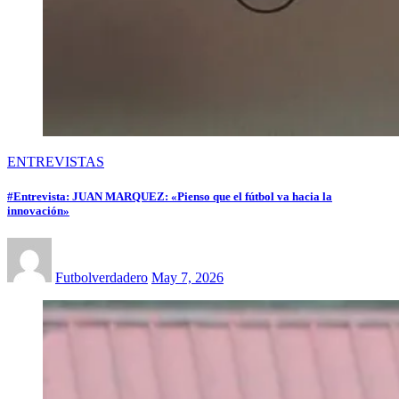
ENTREVISTAS
#Entrevista: JUAN MARQUEZ: «Pienso que el fútbol va hacia la
innovación»
Futbolverdadero
May 7, 2026