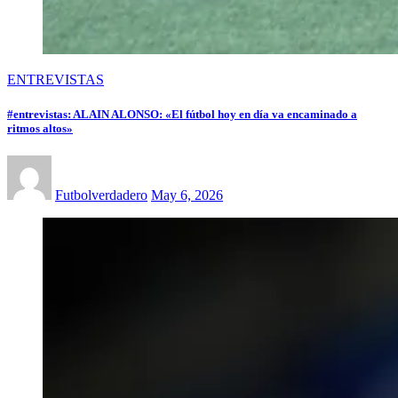
ENTREVISTAS
#entrevistas: ALAIN ALONSO: «El fútbol hoy en día va encaminado a
ritmos altos»
Futbolverdadero
May 6, 2026